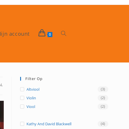
ijn account
Toggle
0
site
zoeken
Filter Op
AL
Altviool
(3)
Violin
(2)
Viool
(2)
Kathy And David Blackwell
(4)