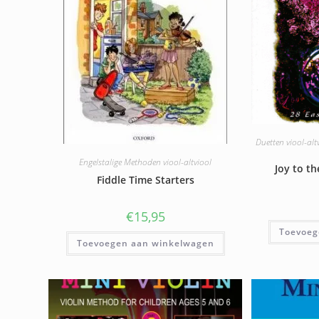
Duetten viool-altv
Engelstalige Methoden viool-altviool
Joy to th
Fiddle Time Starters
€
15,95
Toevoeg
Toevoegen aan winkelwagen