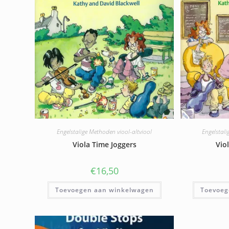
Engelstalige Methoden viool-altviool
Engelstali
Viola Time Joggers
Vio
€
16,50
Toevoegen aan winkelwagen
Toevoeg