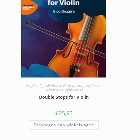
Engelstalige Methoden viool-altviool
,
Etüdes en
technische studieboeken
Double Stops for Violin
€
25,95
Toevoegen aan winkelwagen