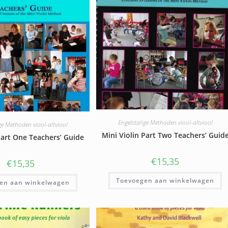
Engelstalige Methoden viool-altviool
ge Methoden viool-altviool
Mini Violin Part Two Teachers’ Guid
Part One Teachers’ Guide
€
15,35
€
15,35
Toevoegen aan winkelwagen
en aan winkelwagen