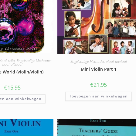
iool-cello
,
Engelstalige Methoden
Engelstalige Methoden viool-altviool
viool-altviool
Mini Violin Part 1
e World (violin/violin)
€
21,95
€
15,95
Toevoegen aan winkelwagen
en aan winkelwagen