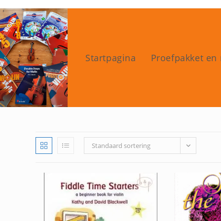
Ga
naar
inhoud
Startpagina
Proefpakket en 
Standaard sortering