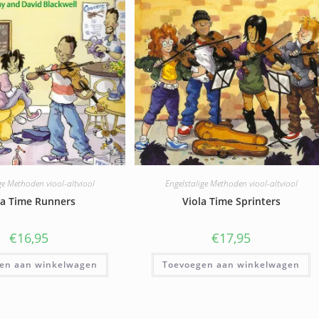
ge Methoden viool-altviool
Engelstalige Methoden viool-altviool
la Time Runners
Viola Time Sprinters
€
16,95
€
17,95
en aan winkelwagen
Toevoegen aan winkelwagen