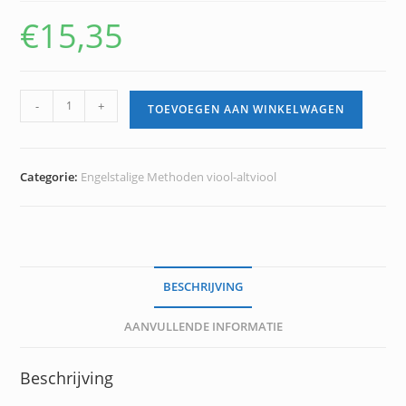
€
15,35
Mini
-
+
TOEVOEGEN AAN WINKELWAGEN
Violin
Part
Two
Categorie:
Engelstalige Methoden viool-altviool
Teachers'
Guide
aantal
BESCHRIJVING
AANVULLENDE INFORMATIE
Beschrijving