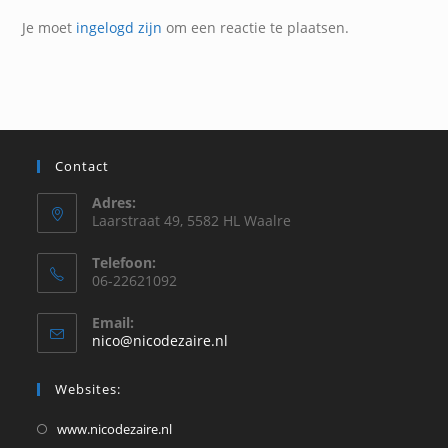
Je moet
ingelogd zijn
om een reactie te plaatsen.
Contact
Adres:
Laarstraat 49, 5582 HL Waalre
Telefoon:
06-22621092
Email:
Opent
nico@nicodezaire.nl
in
je
Websites:
toepassing
Opent
www.nicodezaire.nl