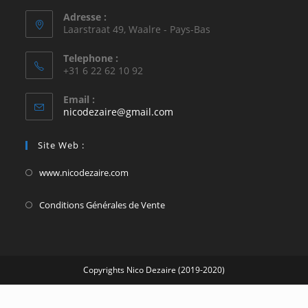
Adresse :
Laarstraat 49, Waalre - Pays-Bas
Telephone :
+31 6 22 62 10 92
Email :
S’ouvre
nicodezaire@gmail.com
dans
votre
Site Web :
application
S’ouvre
www.nicodezaire.com
dans
S’ouvre
Conditions Générales de Vente
un
dans
nouvel
un
onglet
nouvel
Copyrights Nico Dezaire (2019-2020)
onglet