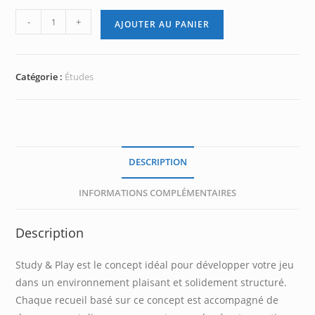
quantité
-
+
AJOUTER AU PANIER
de
Selected
Studies
Catégorie :
Études
1
Violin
DESCRIPTION
INFORMATIONS COMPLÉMENTAIRES
Description
Study & Play est le concept idéal pour développer votre jeu
dans un environnement plaisant et solidement structuré.
Chaque recueil basé sur ce concept est accompagné de