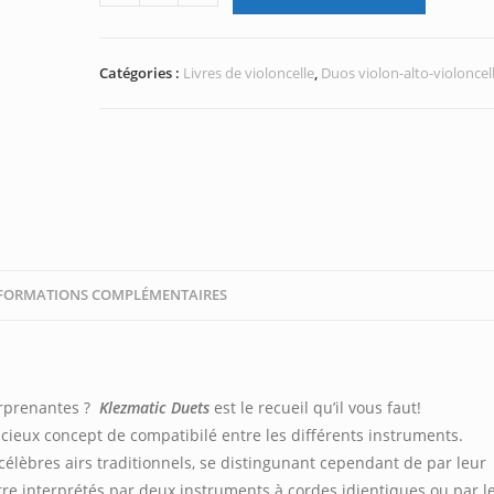
de
Klezmatic
Duets
Catégories :
Livres de violoncelle
,
Duos violon-alto-violoncel
for
Cellos
FORMATIONS COMPLÉMENTAIRES
urprenantes ?
Klezmatic Duets
est le recueil qu’il vous faut!
asucieux concept de compatibilé entre les différents instruments.
célèbres airs traditionnels, se distingunant cependant de par leur
être interprétés par deux instruments à cordes idientiques ou par l