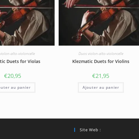
iolon-alto-violoncelle
Duos violon-alto-violoncelle
ic Duets for Violas
Klezmatic Duets for Violins
€
20,95
€
21,95
outer au panier
Ajouter au panier
Site Web :