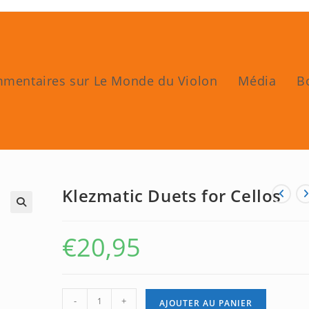
ommentaires sur Le Monde du Violon
Média
B
Klezmatic Duets for Cellos
🔍
€
20,95
quantité
-
+
AJOUTER AU PANIER