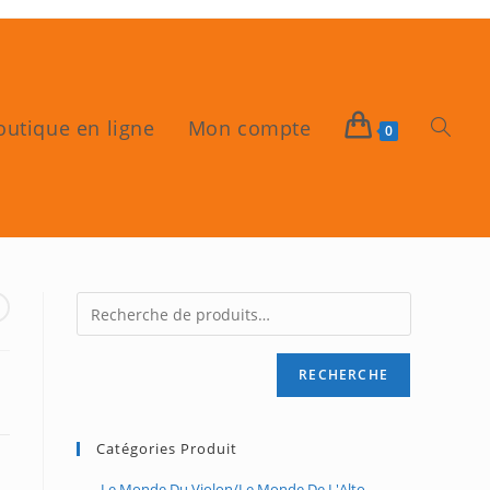
outique en ligne
Mon compte
Toggle
0
website
search
RECHERCHE
Catégories Produit
Le Monde Du Violon/Le Monde De L'Alto