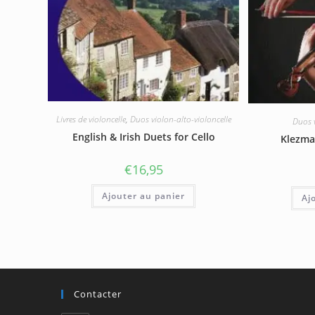
Livres de violoncelle
,
Duos violon-alto-violoncelle
Duos v
English & Irish Duets for Cello
Klezmat
€
16,95
Ajouter au panier
Aj
Contacter