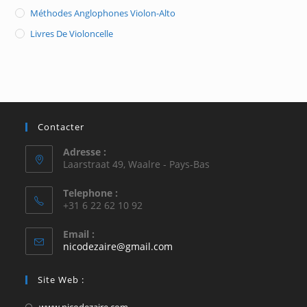
Méthodes Anglophones Violon-Alto
Livres De Violoncelle
Contacter
Adresse :
Laarstraat 49, Waalre - Pays-Bas
Telephone :
+31 6 22 62 10 92
Email :
S’ouvre
nicodezaire@gmail.com
dans
votre
Site Web :
application
S’ouvre
www.nicodezaire.com