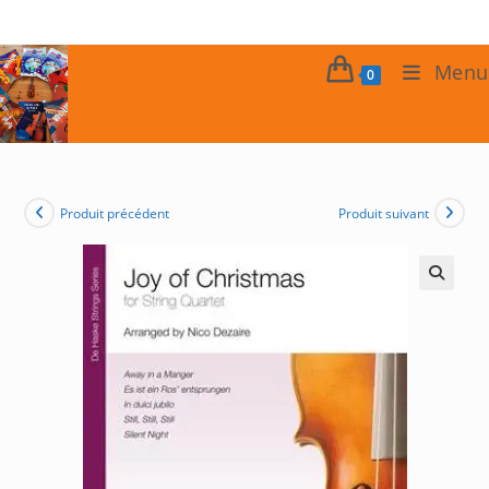
Skip
to
content
Menu
0
Produit précédent
Produit suivant
🔍