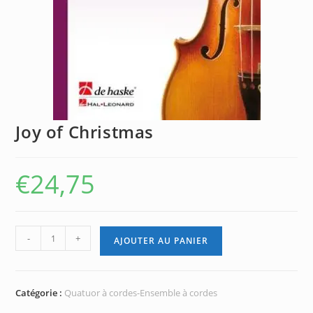
Joy of Christmas
€
24,75
quantité
-
+
AJOUTER AU PANIER
de
Joy
of
Catégorie :
Quatuor à cordes-Ensemble à cordes
Christmas