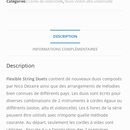
Catégories :
Livres de violoncelle
,
Duos violon-alto-violoncelle
Duets
(Cello
-
Cello
e-
DESCRIPTION
book)
INFORMATIONS COMPLÉMENTAIRES
Description
Flexible String Duets
contient de nouveaux duos composés
par Nico Dezaire ainsi que des arrangements de mélodies
bien connues de différents pays. Les duos sont écrits pour
diverses combinaisons de 2 instruments à cordes égaux ou
différents (violon, alto et violoncelle). Les 6 livres de la série
peuvent être utilisés avec n’importe quelle méthode
courante. Au départ, seulement les cordes à vides sont
utilisées. Ensuite il y a l’application des 2 premières