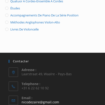
Quatuor À Cordes-Ensemble À Cordes
Études
Accompagnements De Piano De La Série Position
Méthodes Anglophones Violon-Alto
Livres De Violoncelle
Contacter
Adresse :
Laarstraat 49, Waalre - Pays-Bas
Telephone :
+31 6 22 62 10 92
Email :
S’ouvre
nicodezaire@gmail.com