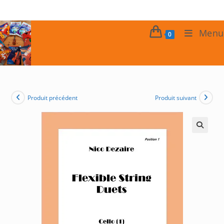
Skip
to
content
Menu
0
Produit précédent
Produit suivant
🔍