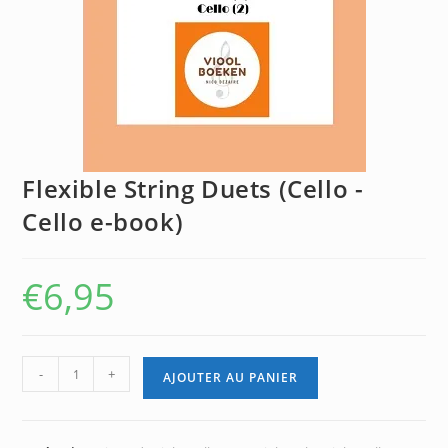
Flexible String Duets (Cello -
Cello e-book)
€
6,95
quantité
-
+
AJOUTER AU PANIER
de
Flexible
String