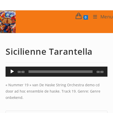
Skip
to
content
Menu
0
Sicilienne Tarantella
Lecteur
00:00
00:00
audio
« Nummer 19 » van De Haske String Orchestra demo cd
door ad hoc ensemble de haske. Track 19. Genre: Genre
onbekend.