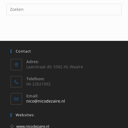
Contact
Adres:
Laarstraat 49, 5582 HL Waalre
Telefoon:
06-22621092
Email:
Opent
nico@nicodezaire.nl
in
je
Websites:
toepassing
Opent
www.nicodezaire.nl