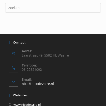
Contact
Adres:
Laarstraat 49, 5582 HL Waalre
Telefoon:
06-22621092
Email:
Opent
nico@nicodezaire.nl
in
je
Websites:
toepassing
Opent
www.nicodezaire.nl