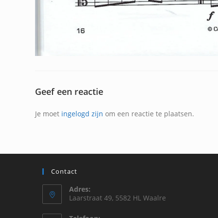
Geef een reactie
Je moet
ingelogd zijn
om een reactie te plaatsen.
Contact
Adres:
Laarstraat 49, 5582 HL Waalre