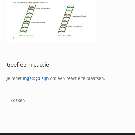
Geef een reactie
Je moet
ingelogd zijn
om een reactie te plaatsen.
Dr
op
Es
om
het