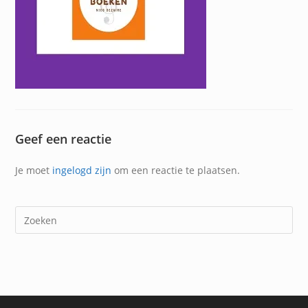
Geef een reactie
Je moet
ingelogd zijn
om een reactie te plaatsen.
Dr
op
Es
om
het
zoe