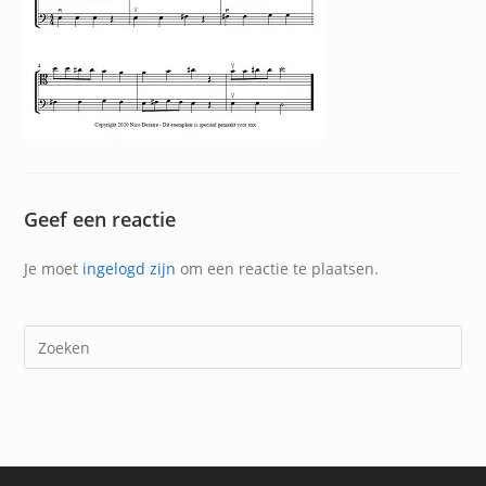
Geef een reactie
Je moet
ingelogd zijn
om een reactie te plaatsen.
Dr
op
Es
om
het
zoe