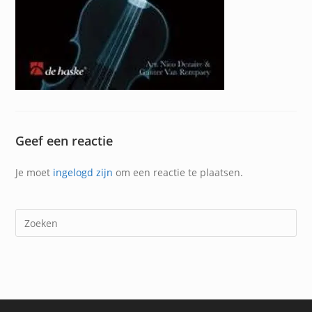
Geef een reactie
Je moet
ingelogd zijn
om een reactie te plaatsen.
Dr
op
Es
om
het
zoe