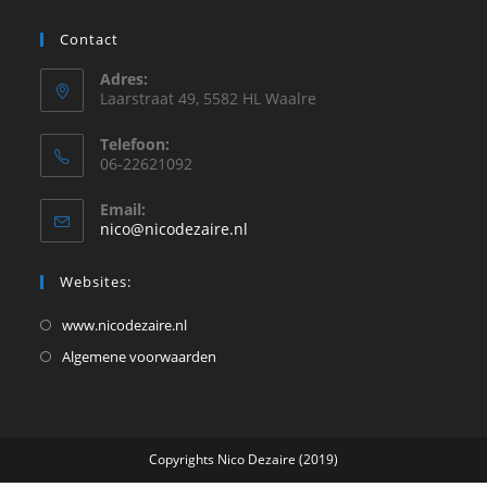
Contact
Adres:
Laarstraat 49, 5582 HL Waalre
Telefoon:
06-22621092
Email:
Opent
nico@nicodezaire.nl
in
je
Websites:
toepassing
Opent
www.nicodezaire.nl
in
Opent
Algemene voorwaarden
een
in
nieuwe
een
tab
nieuwe
Copyrights Nico Dezaire (2019)
tab