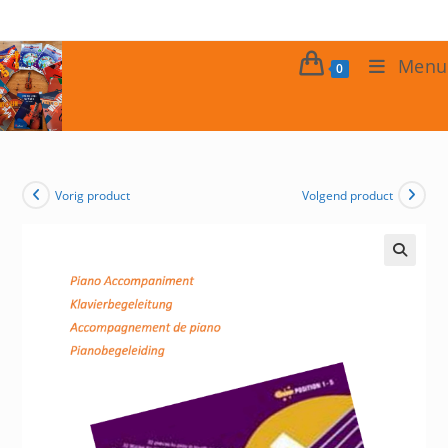
Ga
naar
inhoud
Menu
0
Vorig product
Volgend product
🔍