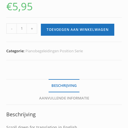
€
5,95
Viola
-
+
TOEVOEGEN AAN WINKELWAGEN
Positions
4
&
Categorie:
Pianobegeleidingen Position Serie
5
Piano
Accompaniment
(e-
book)
BESCHRIJVING
aantal
AANVULLENDE INFORMATIE
Beschrijving
Scroll down for translation in English.