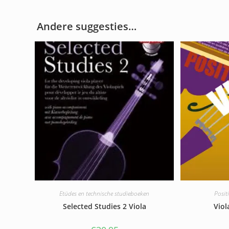
Andere suggesties…
Etüdes en technische studieboeken
Positi
Selected Studies 2 Viola
Viol