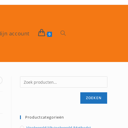
ijn account
Toggle
0
website
zoeken
ZOEKEN
Productcategorieën
Vioolwereld/Altvioolwereld (methode)