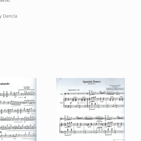
owski
by Dancla