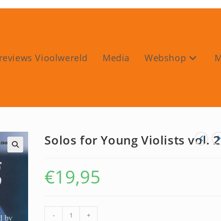
reviews Vioolwereld
Media
Webshop
M
Solos for Young Violists vol. 2
🔍
€
19,95
Solos
-
+