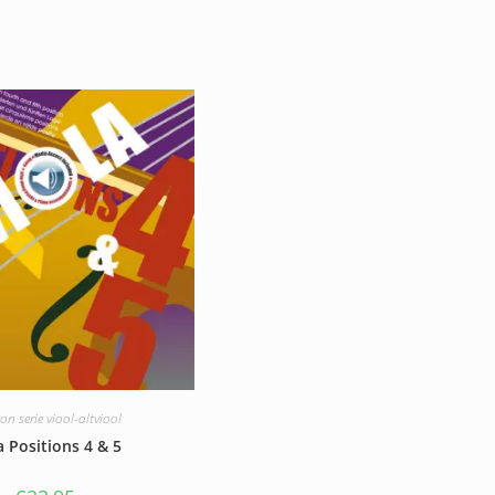
verlagen.
on serie viool-altviool
a Positions 4 & 5