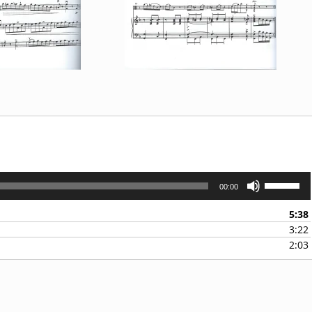
Gebruik
00:00
Omhoog/O
pijltoetsen
5:38
om
3:22
het
2:03
volume
te
verhogen
of
te