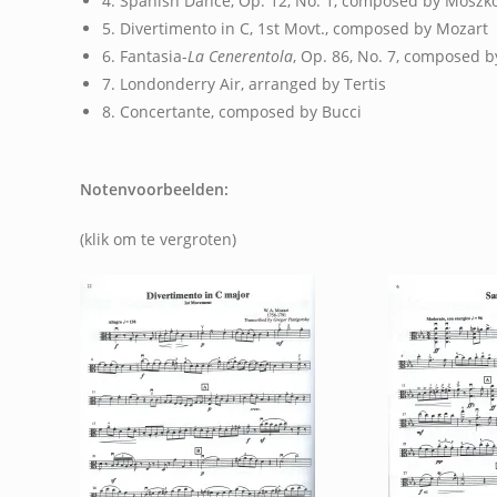
4. Spanish Dance, Op. 12, No. 1, composed by Moszk
5. Divertimento in C, 1st Movt., composed by Mozart
6. Fantasia-
La Cenerentola
, Op. 86, No. 7, composed 
7. Londonderry Air, arranged by Tertis
8. Concertante, composed by Bucci
Notenvoorbeelden:
(klik om te vergroten)