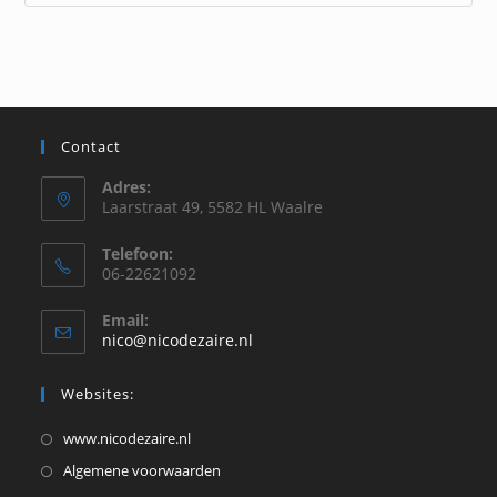
Contact
Adres:
Laarstraat 49, 5582 HL Waalre
Telefoon:
06-22621092
Email:
Opent
nico@nicodezaire.nl
in
je
Websites:
toepassing
Opent
www.nicodezaire.nl
in
Opent
Algemene voorwaarden
een
in