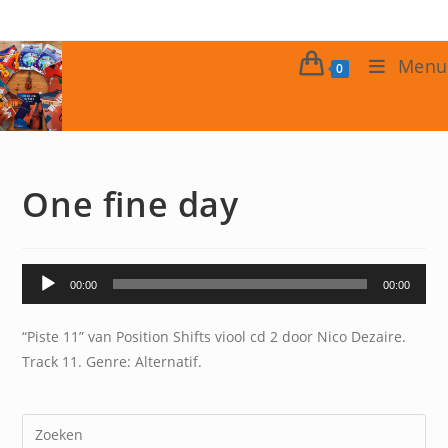
Ga
naar
inhoud
Menu
0
One fine day
Audiospeler
00:00
00:00
“Piste 11” van Position Shifts viool cd 2 door Nico Dezaire.
Track 11. Genre: Alternatif.