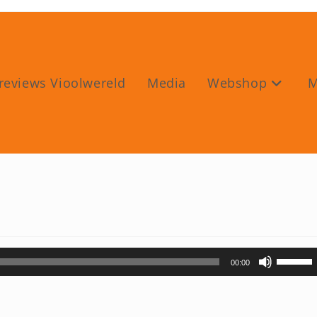
reviews Vioolwereld
Media
Webshop
M
Gebruik
00:00
Omhoog
pijltoets
om