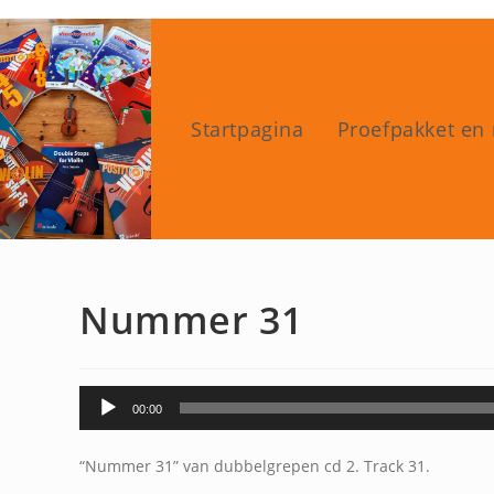
Ga
naar
inhoud
Startpagina
Proefpakket en 
Nummer 31
Audiospeler
00:00
“Nummer 31” van dubbelgrepen cd 2. Track 31.