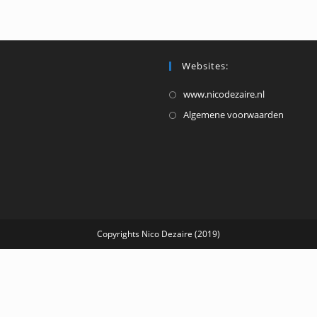
het
volume
te
verhoge
Websites:
of
Opent
www.nicodezaire.nl
te
in
Opent
Algemene voorwaarden
verlagen
een
in
nieuwe
een
tab
nieuw
tab
Copyrights Nico Dezaire (2019)