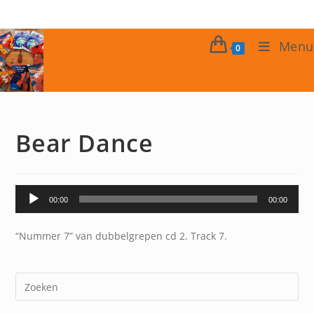
Ga
naar
inhoud
Menu
0
Bear Dance
Audiospeler
00:00
00:00
“Nummer 7” van dubbelgrepen cd 2. Track 7.
Dr
op