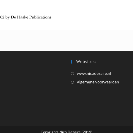
Websites:
Opent
www.nicodezaire.nl
in
Opent
Algemene voorwaarden
een
in
nieuwe
een
tab
nieuw
tab
Copyrights Nico Dezaire (2019)