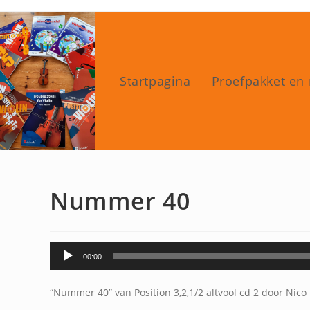
Ga
naar
inhoud
Startpagina
Proefpakket en 
Nummer 40
Audiospeler
00:00
“Nummer 40” van Position 3,2,1/2 altvool cd 2 door Nico 