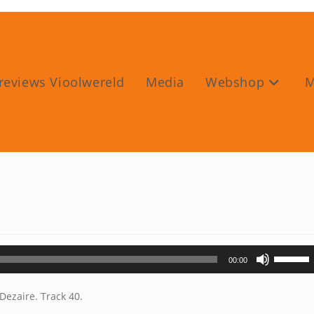
reviews Vioolwereld
Media
Webshop
M
Gebruik
00:00
Omhoog
pijltoets
Dezaire. Track 40.
om