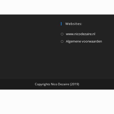
het
volume
te
verhoge
Websites:
of
Opent
www.nicodezaire.nl
te
in
Opent
Algemene voorwaarden
verlagen
een
in
nieuwe
een
tab
nieuw
tab
Copyrights Nico Dezaire (2019)