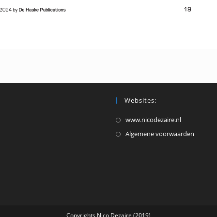
Websites:
Opent
www.nicodezaire.nl
in
Opent
Algemene voorwaarden
een
in
nieuwe
een
tab
nieuw
tab
Copyrights Nico Dezaire (2019)