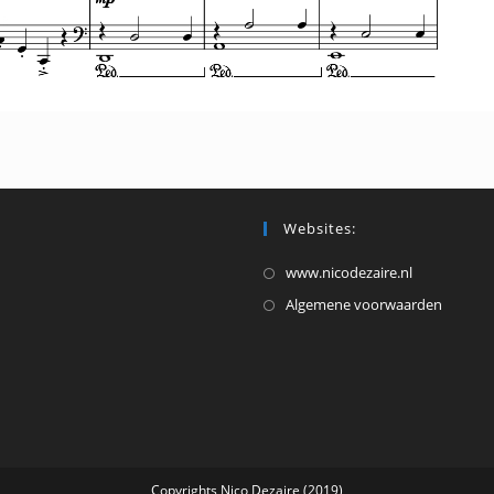
Websites:
Opent
www.nicodezaire.nl
in
Opent
Algemene voorwaarden
een
in
nieuwe
een
tab
nieuw
tab
Copyrights Nico Dezaire (2019)