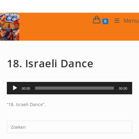
Ga
naar
inhoud
Menu
0
18. Israeli Dance
Audiospeler
00:00
00:00
“18. Israeli Dance”.
Dr
op