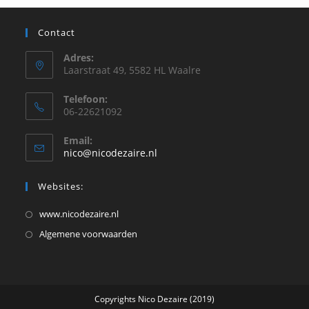
zoe
te
Contact
slu
Adres:
Laarstraat 49, 5582 HL Waalre
Telefoon:
06-22621092
Email:
Opent
nico@nicodezaire.nl
in
je
Websites:
toepassing
Opent
www.nicodezaire.nl
in
Opent
Algemene voorwaarden
een
in
nieuwe
een
tab
nieuwe
Copyrights Nico Dezaire (2019)
tab