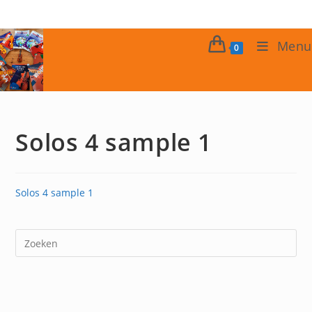
Ga
naar
inhoud
Menu
0
Solos 4 sample 1
Solos 4 sample 1
Dr
op
Es
om
het