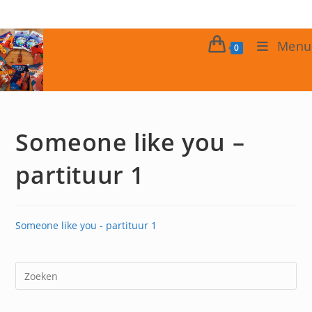
Ga
naar
inhoud
Menu
0
Someone like you –
partituur 1
Someone like you - partituur 1
Dr
op
Es