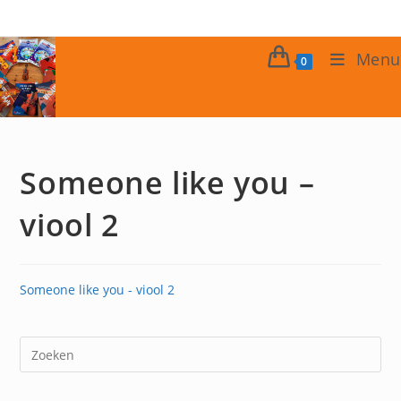
Ga
naar
inhoud
Menu
0
Someone like you –
viool 2
Someone like you - viool 2
Dr
op
Es