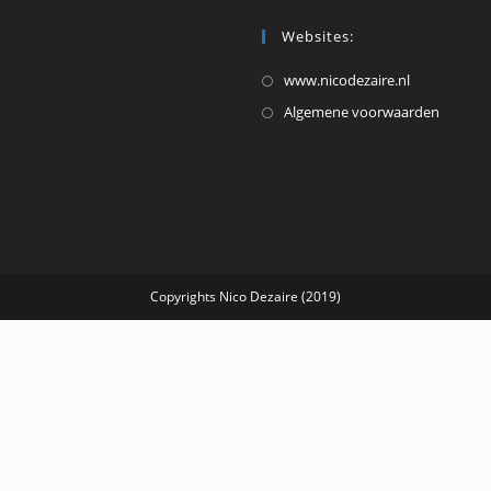
Websites:
Opent
www.nicodezaire.nl
in
Opent
Algemene voorwaarden
een
in
nieuwe
een
tab
nieuw
tab
Copyrights Nico Dezaire (2019)