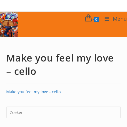
Ga
naar
inhoud
Menu
0
Make you feel my love
– cello
Make you feel my love - cello
Dr
op
Es