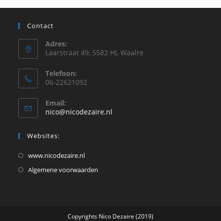
zoe
te
Contact
slu
Adres:
Laarstraat 49, 5582 HL Waalre
Telefoon:
06-22621092
Email:
Opent
nico@nicodezaire.nl
in
je
Websites:
toepassing
Opent
www.nicodezaire.nl
in
Opent
Algemene voorwaarden
een
in
nieuwe
een
tab
nieuwe
Copyrights Nico Dezaire (2019)
tab