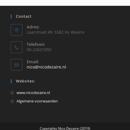
het
zoe
te
Contact
slu
Adres:
Laarstraat 49, 5582 HL Waalre
Telefoon:
06-22621092
Email:
Opent
nico@nicodezaire.nl
in
je
Websites:
toepassing
Opent
www.nicodezaire.nl
in
Opent
Algemene voorwaarden
een
in
nieuwe
een
tab
nieuwe
Copyrights Nico Dezaire (2019)
tab