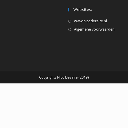
Websites:
Opent
www.nicodezaire.nl
in
Opent
Algemene voorwaarden
een
in
nieuwe
een
tab
nieuw
tab
Copyrights Nico Dezaire (2019)