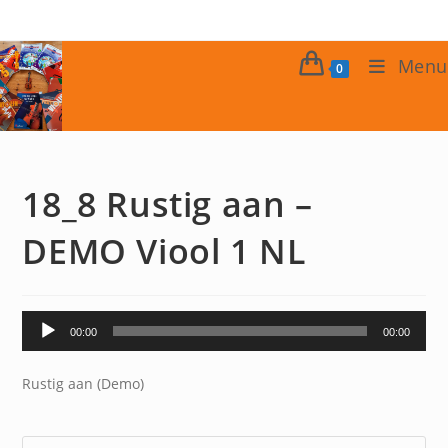
Ga
naar
inhoud
Menu
0
18_8 Rustig aan –
DEMO Viool 1 NL
Audiospeler
00:00
00:00
Rustig aan (Demo)
Dr