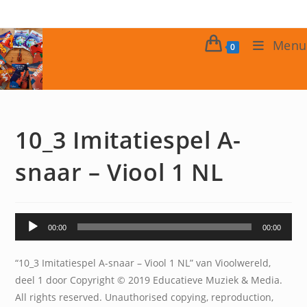
Ga
naar
inhoud
Menu
0
10_3 Imitatiespel A-
snaar – Viool 1 NL
Audiospeler
00:00
00:00
“10_3 Imitatiespel A-snaar – Viool 1 NL” van Vioolwereld,
deel 1 door Copyright © 2019 Educatieve Muziek & Media.
All rights reserved. Unauthorised copying, reproduction,