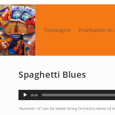
Ga
naar
inhoud
Startpagina
Proefpakket en 
Spaghetti Blues
Audiospeler
00:00
“Nummer 16” van De Haske String Orchestra demo cd do