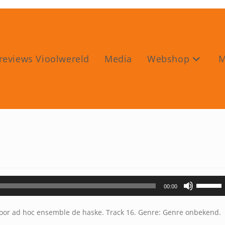
reviews Vioolwereld
Media
Webshop
M
Gebruik
00:00
Omhoog
pijltoets
or ad hoc ensemble de haske. Track 16. Genre: Genre onbekend.
om