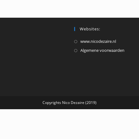
het
volume
te
verhoge
Websites:
of
Opent
www.nicodezaire.nl
te
in
Opent
Algemene voorwaarden
verlagen
een
in
nieuwe
een
tab
nieuw
tab
Copyrights Nico Dezaire (2019)