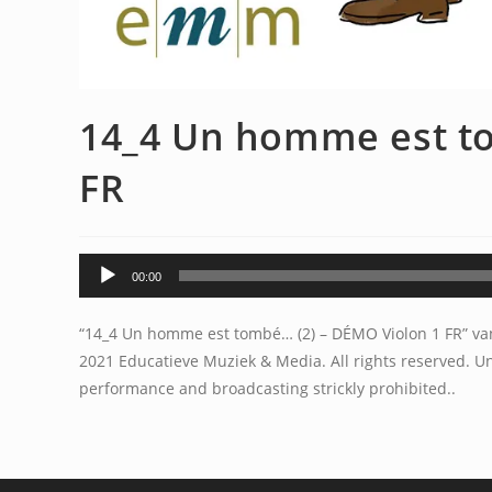
14_4 Un homme est to
FR
Audiospeler
00:00
“14_4 Un homme est tombé… (2) – DÉMO Violon 1 FR” va
2021 Educatieve Muziek & Media. All rights reserved. Un
performance and broadcasting strickly prohibited..