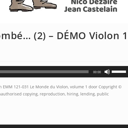
mbé… (2) – DÉMO Violon 1
Gebruik
00:00
Omhoog
pijltoets
n EMM 121-031 Le Monde du Violon, volume 1 door Copyright ©
om
authorised copying, reproduction, hiring, lending, public
het
volume
te
verhoge
of