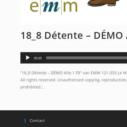
18_8 Détente – DÉMO 
Audiospeler
00:00
“18_8 Détente – DÉMO Alto 1 FR” van EMM 121-033 Le Mo
All rights reserved. Unauthorised copying, reproduction,
prohibited.; .
Contact