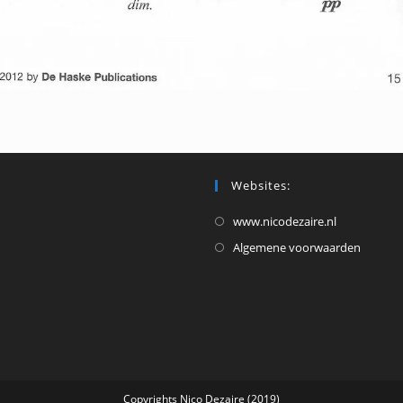
Websites:
Opent
www.nicodezaire.nl
in
Opent
Algemene voorwaarden
een
in
nieuwe
een
tab
nieuw
tab
Copyrights Nico Dezaire (2019)