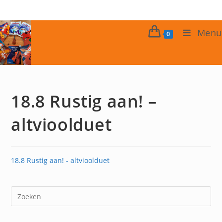
Ga
naar
inhoud
Menu
0
18.8 Rustig aan! –
altvioolduet
18.8 Rustig aan! - altvioolduet
Dr
op
Es